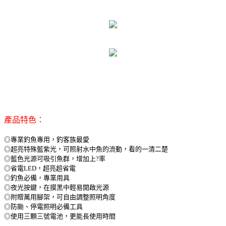
產品特色：
◎專業釣魚專用，釣客族最愛
◎超亮特殊藍紫光，可照射水中魚的流動，看的一清二楚
◎藍色光源可吸引魚群，增加上?率
◎省電LED，超亮超省電
◎釣魚必備，專業用具
◎夜光按鍵，在摸黑中輕易開啟光源
◎附贈萬用腳架，可自由調整照明角度
◎防颱、停電照明必備工具
◎使用三顆三號電池，更能長使用時間