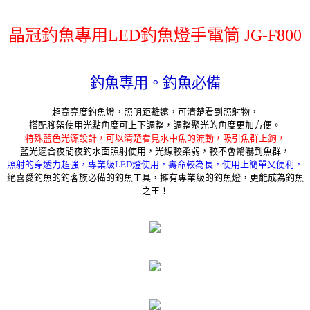
晶冠釣魚專用LED釣魚燈手電筒 JG-F800
釣魚專用。釣魚必備
超高亮度釣魚燈，照明距離遠，可清楚看到照射物，
搭配腳架使用光點角度可上下調整，調整聚光的角度更加方便。
特殊藍色光源設計，可以清楚看見水中魚的流動，吸引魚群上鉤，
藍光適合夜間夜釣水面照射使用，光線較柔弱，較不會驚嚇到魚群，
照射的穿透力超強，專業級LED燈使用，壽命較為長，使用上簡單又便利，
絕喜愛釣魚的釣客族必備的釣魚工具，擁有專業級的釣魚燈，更能成為釣魚
之王！