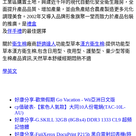
工業區購置土地，興建近千坪的現代自動化安全衛生廠房，全
面提升產品品質、增加產量，並由魚產結合農產製造更多元化
調理美食。2002年又導入品牌形象旗聚一堂而致力於產品包裝
的推廣。是
禮盒
及
伴手禮
的最佳選擇
關於
衛生棉
廠商
舒適達人
功能型草本
漢方衛生棉
:提供功能型
草本漢方衛生棉,包含日用型、夜用型、護墊型、量少型等衛
生棉產品資訊,天然草本舒緩經期悶熱不適
學英文
好康分享-歡樂假期 Go Vacation - Wii亞洲日文版
cp值破表-【紫色人氣款】大同10人份電鍋(TAC-10L-
AU)
好康分享-G.SKILL 32GB (8GBx4) DDR3 1333 CL9 超頻
記憶體
好康分享-FujiXerox DocuPrint P215b 黑白雷射印表機(時