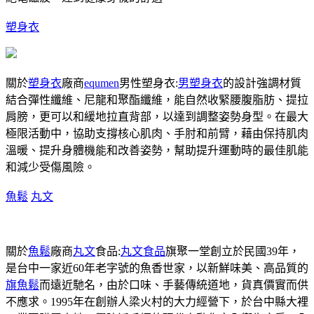
塑身衣
關於
塑身衣
廠商
equmen
男性塑身衣:
男塑身衣
的設計強調材質
結合彈性纖維、尼龍和聚酯纖維，能自然收緊腰腹脂肪、提拉
肩膀，更可以和緩地拉直背部，以達到調整姿勢身型。在最大
極限活動中，協助支撐核心肌肉、手肘和前臂，藉由保持肌肉
溫暖、提升身體機能和改善姿勢，幫助提升運動時的最佳肌能
和減少受傷風險。
魚鬆
丸文
關於
魚鬆
廠商
丸文
食品:
丸文食品
旗聚一堂創立於民國39年，
是台中一家近60年老字號的魚香世家，以新鮮味美、高品質的
旗魚鬆
而遠近馳名，由於口味、手藝傳統道地，貨真價實而供
不應求。1995年在創辦人梁火村的大力經營下，於台中縣大裡