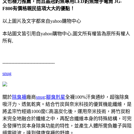
文也極力推薦，而且晶冠釣魚專用LED釣魚燈手電筒 JG-
F800有價格親民這項大大的優點！
以上圖片及文字都來自yahoo購物中心
本站圖文皆引用自yahoo購物中心,圖文所有權皆為原所有權人
所有,
-----------------------------------
snug
關於
除臭襪
廠商
snug
:
腳臭剋星
全襪100%汗臭通紗，超強除臭
吸汗力、透氣乾爽。結合竹炭與奈米科技的優質機能纖維，是
將孟宗竹經過1000度C高溫炭化後，運用奈米技術，將竹炭粉
末完全地融合於纖維之中，再配合纖維本身的特殊結構，可完
全發揮竹炭本身除臭功能的特性，並產生人體所需負離子與阻
絕電磁波，達到健康穿襪的舒適。