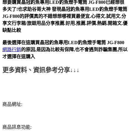
想要購買晶冠釣魚專用LED釣魚燈手電筒 JG-F800已經想很
多天了!也求助谷哥大神
發現
晶冠釣魚專用LED釣魚燈手電筒
JG-F800
的評價真的不錯想想哪裡買最便宜.心得文.試用文.分
享文行李箱/旅遊用品分享推薦.好用.推薦.評價.熱銷.開箱文.優
缺點比較
最後選擇在這購買
晶冠釣魚專用LED釣魚燈手電筒 JG-F800
網路行銷
的原因,是因為比較有保障,也不會遇到詐騙集團,所以
才選擇在這購入
更多資料、資訊參考分享↓↓↓
商品網址:
商品訊息功能: