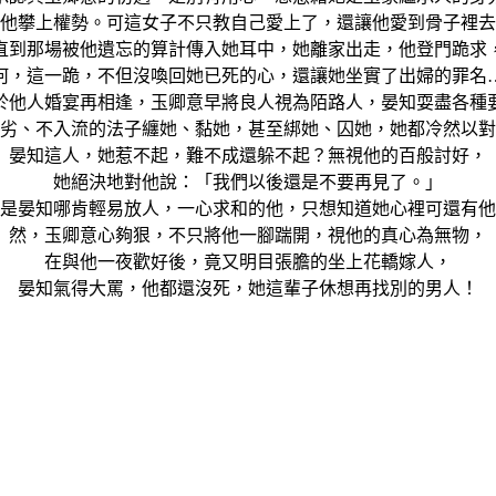
他攀上權勢。可這女子不只教自己愛上了，還讓他愛到骨子裡去
直到那場被他遺忘的算計傳入她耳中，她離家出走，他登門跪求
何，這一跪，不但沒喚回她已死的心，還讓她坐實了出婦的罪名
於他人婚宴再相逢，玉卿意早將良人視為陌路人，晏知耍盡各種
劣、不入流的法子纏她、黏她，甚至綁她、囚她，她都冷然以對
晏知這人，她惹不起，難不成還躲不起？無視他的百般討好，
她絕決地對他說：「我們以後還是不要再見了。」
是晏知哪肯輕易放人，一心求和的他，只想知道她心裡可還有他
然，玉卿意心夠狠，不只將他一腳踹開，視他的真心為無物，
在與他一夜歡好後，竟又明目張膽的坐上花轎嫁人，
晏知氣得大罵，他都還沒死，她這輩子休想再找別的男人！