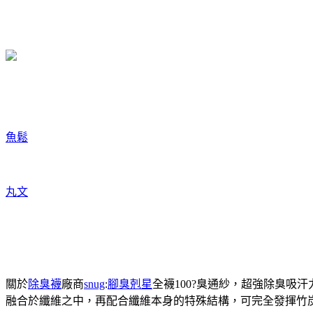
魚鬆
丸文
關於
除臭襪
廠商
snug
:
腳臭剋星
全襪100?臭通紗，超強除臭吸
融合於纖維之中，再配合纖維本身的特殊結構，可完全發揮竹