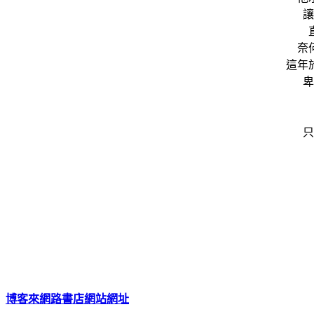
讓
奈
這年
卑
只
博客來網路書店網站網址