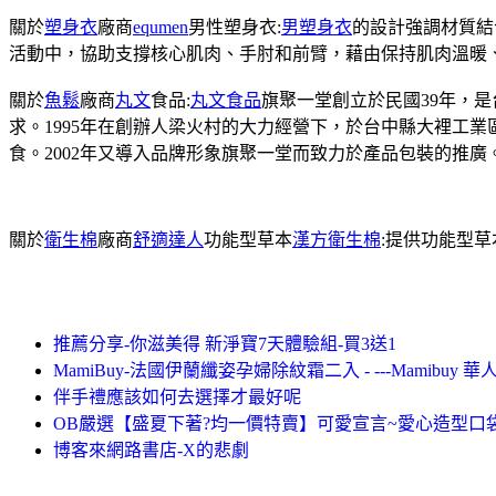
關於
塑身衣
廠商
equmen
男性塑身衣:
男塑身衣
的設計強調材質結
活動中，協助支撐核心肌肉、手肘和前臂，藉由保持肌肉溫暖
關於
魚鬆
廠商
丸文
食品:
丸文食品
旗聚一堂創立於民國39年，
求。1995年在創辦人梁火村的大力經營下，於台中縣大裡工
食。2002年又導入品牌形象旗聚一堂而致力於產品包裝的推廣
關於
衛生棉
廠商
舒適達人
功能型草本
漢方衛生棉
:提供功能型
推薦分享-你滋美得 新淨寶7天體驗組-買3送1
MamiBuy-法國伊蘭纖姿孕婦除紋霜二入 - ---Mamibuy
伴手禮應該如何去選擇才最好呢
OB嚴選【盛夏下著?均一價特賣】可愛宣言~愛心造型口
博客來網路書店-X的悲劇