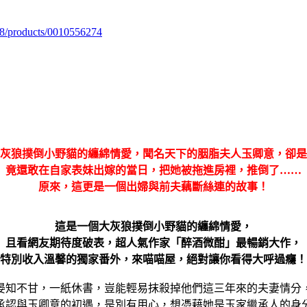
98/products/0010556274
灰狼撲倒小野貓的纏綿情愛，聞名天下的胭脂夫人玉卿意，卻是
竟還敢在自家表妹出嫁的當日，把她被拖進房裡，推倒了……
原來，這更是一個出婦與前夫藕斷絲連的故事！
這是一個大灰狼撲倒小野貓的纏綿情愛，
且看網友期待度破表，超人氣作家「醉酒微酣」最暢銷大作，
特別收入溫馨的獨家番外，來喵喵屋，絕對讓你看得大呼過癮！
晏知不甘，一紙休書，豈能輕易抹殺掉他們這三年來的夫妻情分
承認與玉卿意的初遇，是別有用心，想憑藉她是玉家繼承人的身