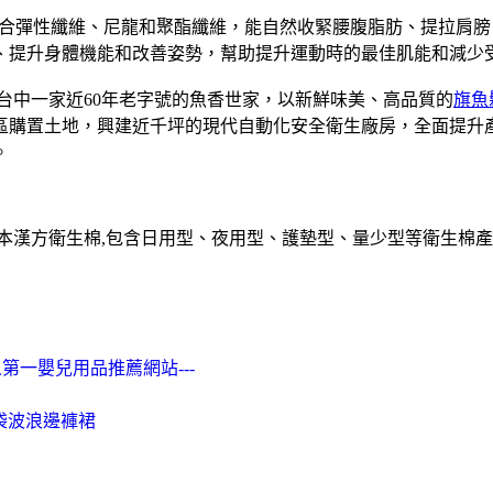
合彈性纖維、尼龍和聚酯纖維，能自然收緊腰腹脂肪、提拉肩膀
、提升身體機能和改善姿勢，幫助提升運動時的最佳肌能和減少
是台中一家近60年老字號的魚香世家，以新鮮味美、高品質的
旗魚
業區購置土地，興建近千坪的現代自動化安全衛生廠房，全面提
。
草本漢方衛生棉,包含日用型、夜用型、護墊型、量少型等衛生棉產
 華人第一嬰兒用品推薦網站---
袋波浪邊褲裙