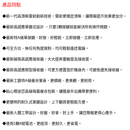
產品特點
◆新一代高清晰雷射創新技術，雷射更穩定清晰，讓簡報提示效果更加分。
◆最新高感應單鍵式設計 ，只要1顆按鍵就能解決所有操作問題。
◆最新特A級單按鍵，好按、好輕鬆，立即按鍵、立即反應。
◆可全方位、無任何角度限制、均可輕鬆遙控電腦。
◆最新磁吸高感應接收器，大大提昇靈敏度及接收度。
◆最新高感應微型接收器，可更方便置放於機身內，可避免遺失接收器。
◆最新工藝特A級複合筆身，更精緻、更美觀、更耐用。
◆貼心贈送您高級吸震複合包裝，讓隨身外出攜帶更便利。
◆更聰明的耐久式單鍵設計、上下翻頁更輕鬆方便。
◆最新人體工學設計，好握、好拿、好上手 ，讓您簡報更得心應手。
◆使用1顆4號電池，更經濟、更耐久、更省電。