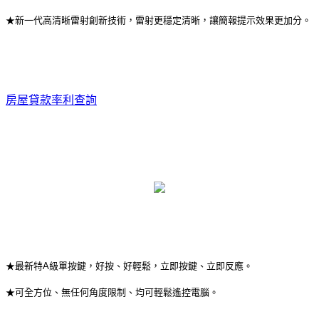
★新一代高清晰雷射創新技術，雷射更穩定清晰，讓簡報提示效果更加分。
房屋貸款率利查詢
★最新特A級單按鍵，好按、好輕鬆，立即按鍵、立即反應。
★可全方位、無任何角度限制、均可輕鬆遙控電腦。