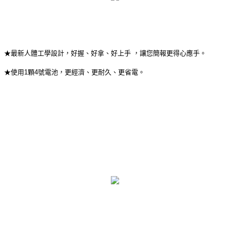
★最新人體工學設計，好握、好拿、好上手 ，讓您簡報更得心應手。
★使用1顆4號電池，更經濟、更耐久、更省電。