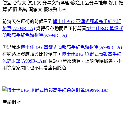
便宜.心得文.試用文.分享文行李箱/旅遊用品分享推薦.好用.推
薦.評價.熱銷.開箱文.優缺點比較
前幾天在逛街的時候看到
博士佳BsG 單鍵式簡報高手紅色鐳
射筆(A999R-1A)
覺得很心動而且正打算買
博士佳BsG 單鍵式
簡報高手紅色鐳射筆(A999R-1A)
但是我想
博士佳BsG 單鍵式簡報高手紅色鐳射筆(A999R-1A)
在網路上買應該會比較便宜，
博士佳BsG 單鍵式簡報高手紅
色鐳射筆(A999R-1A)
而且24小時都能買，上網慢慢挑選，不
用等店家開門也不用看店員臉色
產品網址